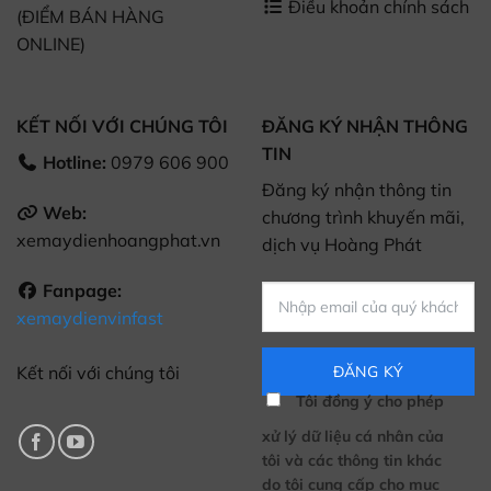
Điều khoản chính sách
(ĐIỂM BÁN HÀNG
ONLINE)
KẾT NỐI VỚI CHÚNG TÔI
ĐĂNG KÝ NHẬN THÔNG
TIN
Hotline:
0979 606 900
Đăng ký nhận thông tin
Web:
chương trình khuyến mãi,
xemaydienhoangphat.vn
dịch vụ Hoàng Phát
Fanpage:
xemaydienvinfast
Kết nối với chúng tôi
Tôi đồng ý cho phép
xử lý dữ liệu cá nhân của
tôi và các thông tin khác
do tôi cung cấp cho mục