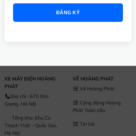
ĐĂNG KÝ
XE MÁY ĐIỆN HOÀNG
VỀ HOÀNG PHÁT
PHÁT
Về Hoàng Phát
Địa chỉ : 670 Kim
Cộng đồng Hoàng
Giang, Hà Nội
Phát Toàn cầu
Tổng kho: Khu Cn
Tin tức
Thạch Thất – Quốc Oai,
Hà Nội