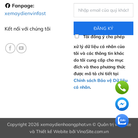
Fanpage:
xemaydienvinfast
Kết nối với chúng tôi
Tôi đồng ý cho phép
xử lý dữ liệu cá nhân của
tôi và các thông tin khác
do tôi cung cấp cho mục
đích và theo phương thức
được mô tả chi tiết tại
Chính sách Bảo vệ Dữ liệu
cá nhân
.
Copyright 2026 xemaydienhoangphat.vn ©
Quản trị website
và
Thiết kế Webite
bởi VinaSite.com.vn