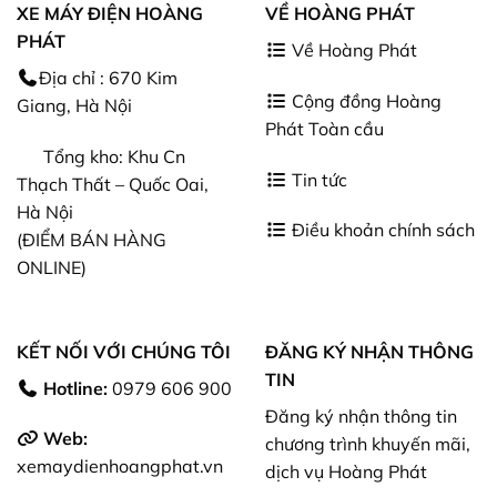
XE MÁY ĐIỆN HOÀNG
VỀ HOÀNG PHÁT
PHÁT
Về Hoàng Phát
Địa chỉ : 670 Kim
Cộng đồng Hoàng
Giang, Hà Nội
Phát Toàn cầu
Tổng kho: Khu Cn
Tin tức
Thạch Thất – Quốc Oai,
Hà Nội
Điều khoản chính sách
(ĐIỂM BÁN HÀNG
ONLINE)
KẾT NỐI VỚI CHÚNG TÔI
ĐĂNG KÝ NHẬN THÔNG
TIN
Hotline:
0979 606 900
Đăng ký nhận thông tin
Web:
chương trình khuyến mãi,
xemaydienhoangphat.vn
dịch vụ Hoàng Phát